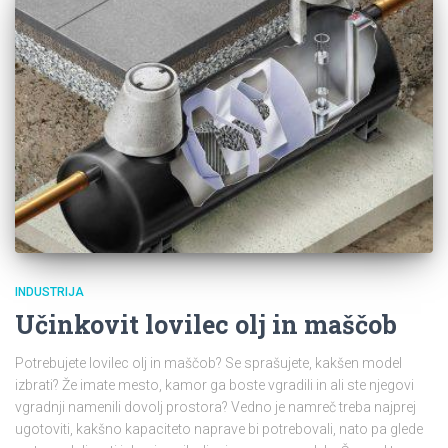
INDUSTRIJA
Učinkovit lovilec olj in maščob
Potrebujete lovilec olj in maščob? Se sprašujete, kakšen model
izbrati? Že imate mesto, kamor ga boste vgradili in ali ste njegovi
vgradnji namenili dovolj prostora? Vedno je namreč treba najprej
ugotoviti, kakšno kapaciteto naprave bi potrebovali, nato pa glede