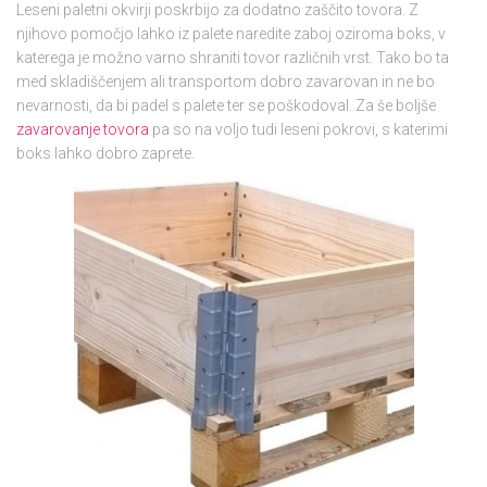
Leseni paletni okvirji poskrbijo za dodatno zaščito tovora. Z
njihovo pomočjo lahko iz palete naredite zaboj oziroma boks, v
katerega je možno varno shraniti tovor različnih vrst. Tako bo ta
med skladiščenjem ali transportom dobro zavarovan in ne bo
nevarnosti, da bi padel s palete ter se poškodoval. Za še boljše
zavarovanje tovora
pa so na voljo tudi leseni pokrovi, s katerimi
boks lahko dobro zaprete.