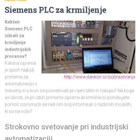
Siemens PLC za krmiljenje
Kakšen
Siemens PLC
izbrati za
krmiljenje
industrijskih
procesov?
Kakšna oprema
je sploh najbolj
primerna za
http://www.dankon.si/izobrazevanja
avtomatizacijo v
industriji in s kom se posvetovati pri njeni izbiri in nakupu? Na koga
se obrniti, če pri izbiri primerne opreme ali krmilnikov potrebujete
pomoč oziroma bi se radi čim bolj informirali o različnih modelih,
ki so na voljo?
Strokovno svetovanje pri industrijski
avtomatizaciji