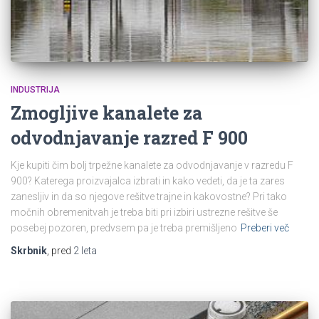
INDUSTRIJA
Zmogljive kanalete za
odvodnjavanje razred F 900
Kje kupiti čim bolj trpežne kanalete za odvodnjavanje v razredu F
900? Katerega proizvajalca izbrati in kako vedeti, da je ta zares
zanesljiv in da so njegove rešitve trajne in kakovostne? Pri tako
močnih obremenitvah je treba biti pri izbiri ustrezne rešitve še
posebej pozoren, predvsem pa je treba premišljeno
Preberi več
Skrbnik
, pred
2 leta