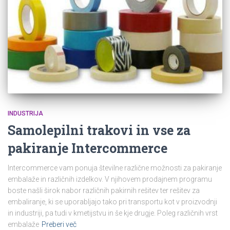
INDUSTRIJA
Samolepilni trakovi in vse za
pakiranje Intercommerce
Intercommerce vam ponuja številne različne možnosti za pakiranje
embalaže in različnih izdelkov. V njihovem prodajnem programu
boste našli širok nabor različnih pakirnih rešitev ter rešitev za
embaliranje, ki se uporabljajo tako pri transportu kot v proizvodnji
in industriji, pa tudi v kmetijstvu in še kje drugje. Poleg različnih vrst
embalaže
Preberi več