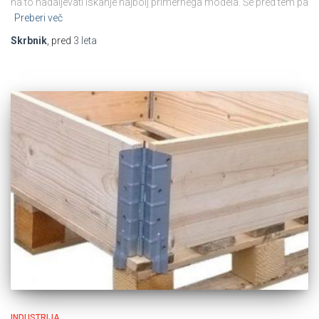
na to nadaljevati iskanje najbolj primernega modela. Še pred tem pa
Preberi več
Skrbnik
, pred
3 leta
INDUSTRIJA