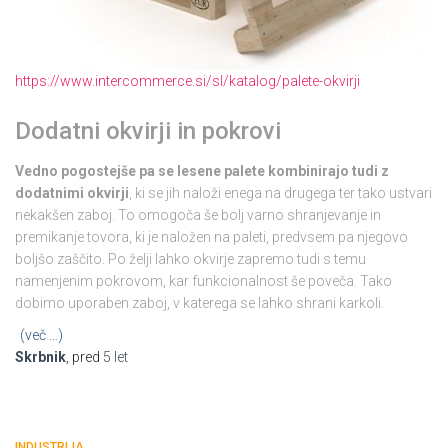
https://www.intercommerce.si/sl/katalog/palete-okvirji
Dodatni okvirji in pokrovi
Vedno pogostejše pa se lesene palete kombinirajo tudi z
dodatnimi okvirji
, ki se jih naloži enega na drugega ter tako ustvari
nekakšen zaboj. To omogoča še bolj varno shranjevanje in
premikanje tovora, ki je naložen na paleti, predvsem pa njegovo
boljšo zaščito. Po želji lahko okvirje zapremo tudi s temu
namenjenim pokrovom, kar funkcionalnost še poveča. Tako
dobimo uporaben zaboj, v katerega se lahko shrani karkoli.
(več …)
Skrbnik
, pred
5 let
INDUSTRIJA