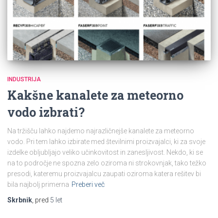
INDUSTRIJA
Kakšne kanalete za meteorno
vodo izbrati?
Na tržišču lahko najdemo najrazličnejše kanalete za meteorno
vodo. Pri tem lahko izbirate med številnimi proizvajalci, ki za svoje
izdelke obljubljajo veliko učinkovitost in zanesljivost. Nekdo, ki se
na to področje ne spozna zelo oziroma ni strokovnjak, tako težko
presodi, kateremu proizvajalcu zaupati oziroma katera rešitev bi
bila najbolj primerna
Preberi več
Skrbnik
, pred
5 let