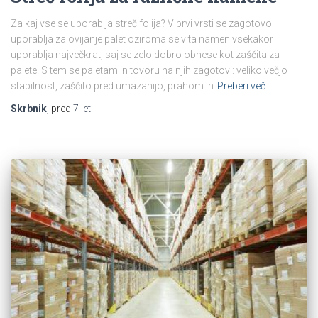
Za kaj vse se uporablja streč folija? V prvi vrsti se zagotovo
uporablja za ovijanje palet oziroma se v ta namen vsekakor
uporablja največkrat, saj se zelo dobro obnese kot zaščita za
palete. S tem se paletam in tovoru na njih zagotovi: veliko večjo
stabilnost, zaščito pred umazanijo, prahom in
Preberi več
Skrbnik
, pred
7 let