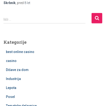
Skrbnik
, pred
8 let
I
Išči …
š
č
i
:
Kategorije
best online casino
casino
Dišave za dom
Industrija
Lepota
Posel
Tematske delavnice